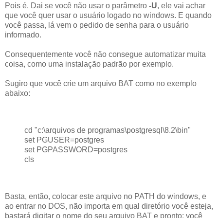
Pois é. Dai se você não usar o parâmetro
-U
, ele vai achar
que você quer usar o usuário logado no windows. E quando
você passa, lá vem o pedido de senha para o usuário
informado.
Consequentemente você não consegue automatizar muita
coisa, como uma instalação padrão por exemplo.
Sugiro que você crie um arquivo BAT como no exemplo
abaixo:
cd "c:\arquivos de programas\postgresql\8.2\bin"
set PGUSER=postgres
set PGPASSWORD=postgres
cls
Basta, então, colocar este arquivo no PATH do windows, e
ao entrar no DOS, não importa em qual diretório você esteja,
bastará digitar o nome do seu arquivo BAT e pronto: você