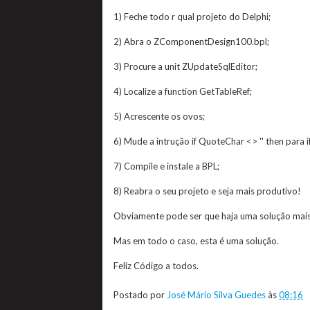
1) Feche todo r qual projeto do Delphi;
2) Abra o ZComponentDesign100.bpl;
3) Procure a unit ZUpdateSqlEditor;
4) Localize a function GetTableRef;
5) Acrescente os ovos;
6) Mude a intrução if QuoteChar <> '' then para i
7) Compile e instale a BPL;
8) Reabra o seu projeto e seja mais produtivo!
Obviamente pode ser que haja uma solução mais 
Mas em todo o caso, esta é uma solução.
Feliz Código a todos.
Postado por
José Mário Silva Guedes
às
08:16