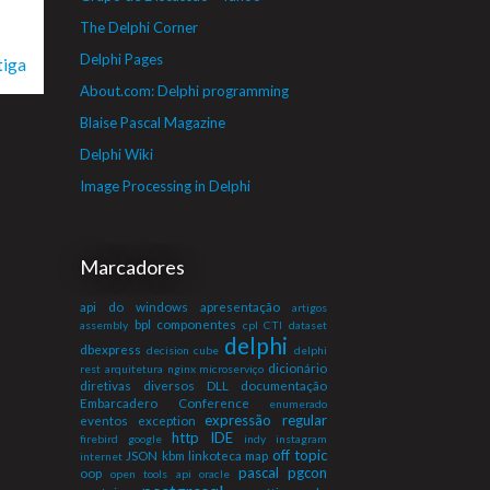
The Delphi Corner
Delphi Pages
tiga
About.com: Delphi programming
Blaise Pascal Magazine
Delphi Wiki
Image Processing in Delphi
Marcadores
api do windows
apresentação
artigos
bpl
componentes
assembly
cpl
CTI
dataset
delphi
dbexpress
decision cube
delphi
dicionário
rest arquitetura nginx microserviço
diretivas
diversos
DLL
documentação
Embarcadero Conference
enumerado
expressão regular
eventos
exception
http
IDE
firebird
google
indy
instagram
off topic
JSON
kbm
linkoteca
map
internet
pascal
pgcon
oop
open tools api
oracle