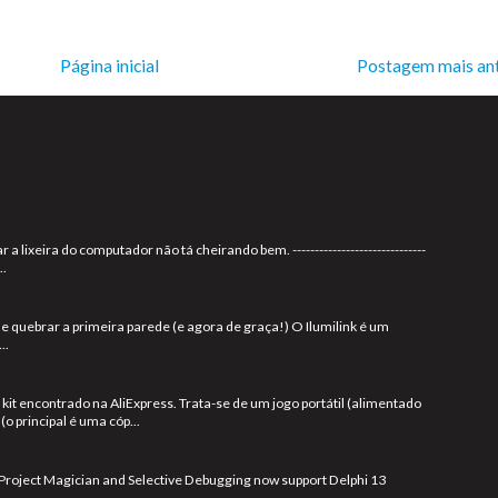
Página inicial
Postagem mais an
 lixeira do computador não tá cheirando bem. ------------------------------
..
de quebrar a primeira parede (e agora de graça!) O Ilumilink é um
..
kit encontrado na AliExpress. Trata-se de um jogo portátil (alimentado
(o principal é uma cóp...
Project Magician and Selective Debugging now support Delphi 13