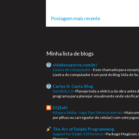
Postagem mais recente
Minha lista de blogs
vidadesuporte.com.br/
Lixeira do computador
-
Esse chamado para esvaziar a
Lixeira do computador é um post do blog Vida de Su.
Carlos H. Cantu Blog
ilumilink 2.0
-
Planeje toda a elétrica da obra antes 
programa para planejar visualmente onde vão ficar.
DQSoft
Kit para Soldar: Jogo Tipo Tetris (e outros)
-
Mais um 
por pilhas ou carregador de celular) com sete jogos 
The Art of Delphi Programming
Support for Delphi 13 Florence
-
Package Magician, 
Florence.