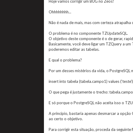
Hoje vamos corrigir um BUG no Zeos!
Ohhhhhhhh...
Não é nada de mais, mas com certeza atrapalha o
O problema é no componente TZUpdateSQL.
O objetivo deste componente é o de gerar, rapid
Basicamente, você deve ligar um TZQuery a um TZ
poderemos editar as tabelas.
E qual o problema?
Por um desses mistérios da vida, o PostgreSQL nã
insert into tabela (tabela.campo1) values ('teste')
O que pega é justamente o trecho: tabela.campo
E só porque o PostgreSQL não aceita isso o TZU
A princípio, bastaria apenas desmarcar a opção
ao certo o objetivo.
Para corrigir esta situação, proceda da seguinte 