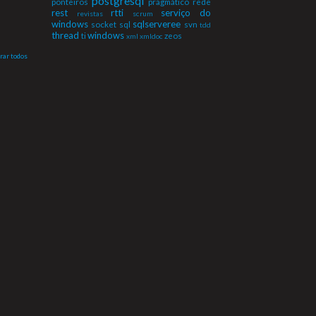
postgresql
ponteiros
pragmático
rede
rest
rtti
serviço do
revistas
scrum
windows
sqlserveree
socket
sql
svn
tdd
thread
windows
ti
zeos
xml
xmldoc
rar todos