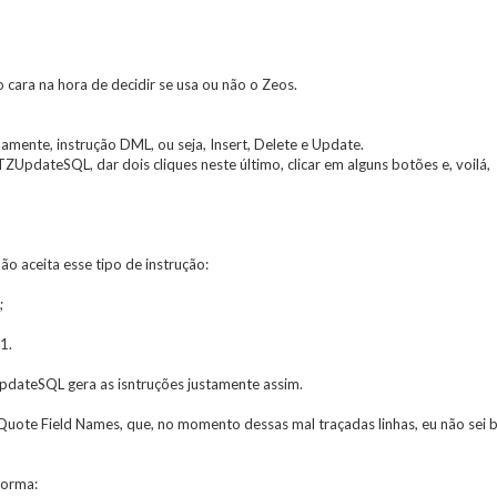
 cara na hora de decidir se usa ou não o Zeos.
amente, instrução DML, ou seja, Insert, Delete e Update.
UpdateSQL, dar dois cliques neste último, clicar em alguns botões e, voilá,
o aceita esse tipo de instrução:
;
1.
pdateSQL gera as isntruções justamente assim.
 Quote Field Names, que, no momento dessas mal traçadas linhas, eu não sei
forma: