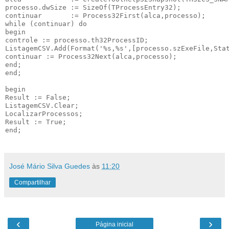
processo.dwSize := SizeOf(TProcessEntry32);

continuar       := Process32First(alca,processo);

while (continuar) do

begin

controle := processo.th32ProcessID;

ListagemCSV.Add(Format('%s,%s',[processo.szExeFile,Stat
continuar := Process32Next(alca,processo);

end;

end;

begin

Result := False;

ListagemCSV.Clear;

LocalizarProcessos;

Result := True;

end;

José Mário Silva Guedes
às
11:20
Compartilhar
‹
›
Página inicial